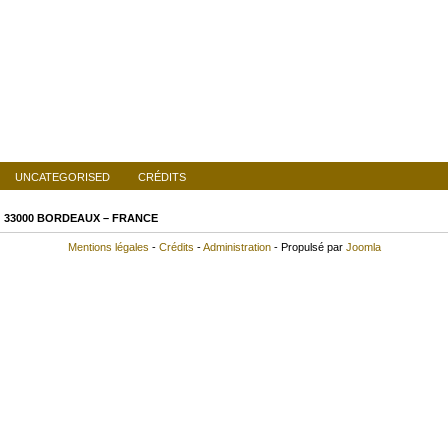
UNCATEGORISED
CRÉDITS
d
33000 BORDEAUX – FRAN
Mentions légales
-
Crédits
-
Administration
- Propulsé par
Joomla