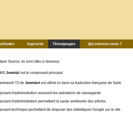
 méthodes
Approche
Témoignages
Qui sommes-nous ?
pen Source; ils sont cités ci-dessous :
CMS
Joomla!
est le composant principal
ramework T3 de
Joomlart
est utilisé ici dans sa traduction française de Sarki
osant d'administration assurant les opérations de sauvegarde
osant d'administration permettant la saisie améliorée des articles
osant technique permettant de disposer des statistiques Google sur le site