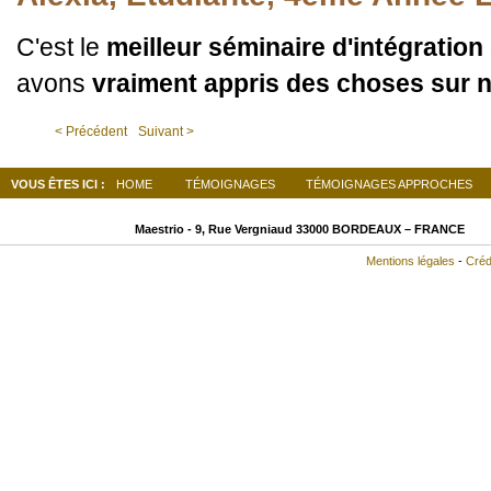
C'est le
meilleur séminaire d'intégration
avons
vraiment appris des choses sur 
< Précédent
Suivant >
VOUS ÊTES ICI :
HOME
TÉMOIGNAGES
TÉMOIGNAGES APPROCHES
Maestrio - 9, Rue Vergniaud
33000 BO
Mentions légales
-
Créd